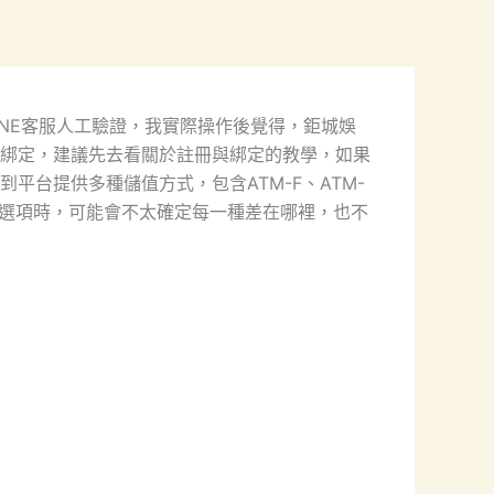
NE客服人工驗證，我實際操作後覺得，鉅城娛
綁定，建議先去看關於註冊與綁定的教學，如果
台提供多種儲值方式，包含ATM-F、ATM-
到這些選項時，可能會不太確定每一種差在哪裡，也不