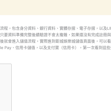
流程，包含身分資料、銀行資料、實體存摺、電子存摺，以及LI
只要資料準備完整後續驗證不會太複雜，如果還沒有完成註冊與
後就會進入儲值流程，實際進到鉅城娛樂城儲值頁面後，可以看到平
Apple Pay、信用卡儲值，以及支付寶（信用卡），第一次看