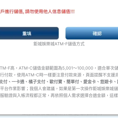
鉅城娛樂城ATM-F儲值方式
M-F高，ATM-C儲值金額範圍為5,001～100,000，適合單
行付款，使用ATM-C時一樣要注意付款來源，頁面提醒不支援
口支付、一卡通、橘子支付、歐付寶、簡單付、愛金卡、悠遊卡、
平台作業影響；我個人會建議，如果是第一次操作鉅城娛樂城儲值
服驗證與入帳流程都正常，再依照個人需求選擇合適金額，這樣