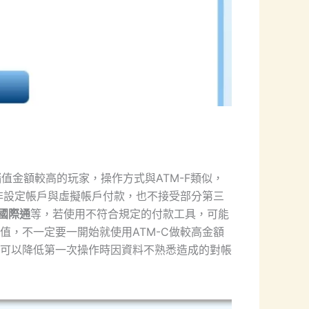
次儲值金額較高的玩家，操作方式與ATM-F類似，
非設定帳戶與虛擬帳戶付款，也不接受部分第三
國際通
等，若使用不符合規定的付款工具，可能
，不一定要一開始就使用ATM-C做較高金額
可以降低第一次操作時因資料不熟悉造成的對帳