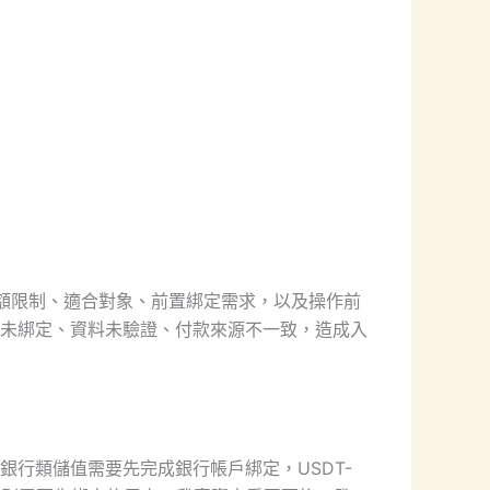
額限制、適合對象、前置綁定需求，以及操作前
未綁定、資料未驗證、付款來源不一致，造成入
行類儲值需要先完成銀行帳戶綁定，USDT-