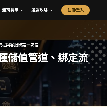
體育賽事
遊戲攻略
註冊/登入
流程與客服驗證一次看
8種儲值管道、綁定流