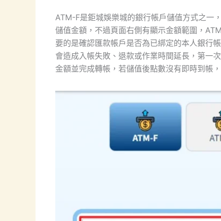
ATM-F是鉅城娛樂城的銀行帳戶儲值方式之一，從實
儲值金額，不過頁面右側有顯示金額範圍，ATM-
要的是確認匯款帳戶是否為已綁定的本人銀行帳
會造成入帳失敗、退款或作業時間延長，第一次
金額並完成轉帳，若儲值後點數沒有即時到帳，