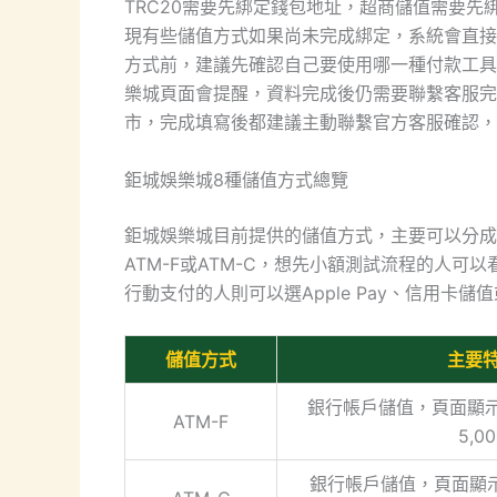
TRC20需要先綁定錢包地址，超商儲值需要先
現有些儲值方式如果尚未完成綁定，系統會直接
方式前，建議先確認自己要使用哪一種付款工具
樂城頁面會提醒，資料完成後仍需要聯繫客服完
市，完成填寫後都建議主動聯繫官方客服確認，
鉅城娛樂城8種儲值方式總覽
鉅城娛樂城目前提供的儲值方式，主要可以分成
ATM-F或ATM-C，想先小額測試流程的人可
行動支付的人則可以選Apple Pay、信用
儲值方式
主要
銀行帳戶儲值，頁面顯示
ATM-F
5,0
銀行帳戶儲值，頁面顯示