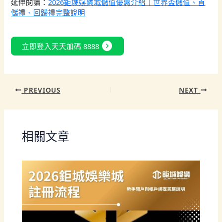
延伸閱讀：
2026鉅城娛樂城儲值優惠介紹｜世界盃儲值、首
儲禮、回歸禮完整說明
expand_circle_right
立即登入天天加碼 8888
PREVIOUS
NEXT
相關文章