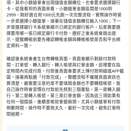
項，其中小額搶單會出現儲值金額欄位，也會要求選擇銀行
卡，從我看到的頁面來看，小額搶單金額區間是1000到
2999，剛好適合用1000元先跑一次完整流程，實際操作時第
一步是選擇小額搶單，接著在儲值金額欄位輸入1000；下一
步是選擇銀行卡系統會顯示已綁定的銀行帳戶，玩家需要選
擇要用哪一張已綁定銀行卡付款，選好之後系統會跳出提
示，提醒轉帳前要先確認轉帳金額與轉帳帳號是否和平台綁
定資料一致。
確認後系統會產生台幣轉帳頁面，頁面會顯示剩餘付款時
間、訂單號、轉入銀行、轉入帳號與訂單金額，這裡要在指
定時間內完成付款，付款後頁面會要求上傳付款明細或APP截
圖，接著再點選「付款完成」，整體流程不複雜頁面資訊也
算清楚，最需要注意的是不要填錯金額也不要轉錯帳號，我
自己操作時會習慣在付款前先核對三個重點，第一是轉入銀
行，第二是轉入帳號，第三是訂單金額，因為這三項如果有
任何一個錯誤，後續查帳就會變麻煩，尤其小額搶單有付款
倒數時間，操作時不要拖太久，最好一次完成，避免訂單時
間過期。