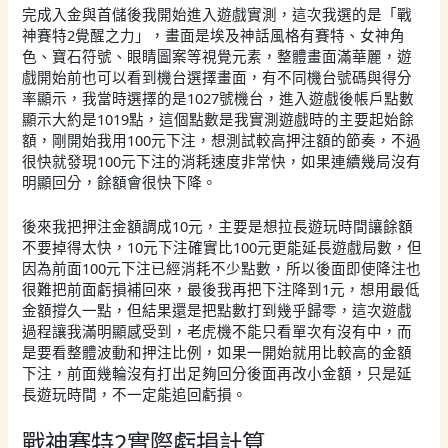
完成入金與首儲後我開始進入遊戲實測，這次我選的是「戰
神賽特2覺醒之力」，畫面是埃及神話風格有賽特、女神角
色、寶石符號、眼睛圖案等視覺元素，整體畫面滿華麗，遊
戲開始前也可以看到機台選擇畫面，有不同機台號碼與得分
率顯示，我當時選擇的是1027號機台，進入遊戲後帳戶點數
顯示大約是1019點，這個點數是我實測遊戲時的主要起始餘
額，剛開始我用100元下注，想測試較高押注額的節奏，不過
很快就發現100元下注的消耗速度非常快，如果連續幾局沒有
明顯回分，餘額會很快下降。
後來我把押注金額調成10元，主要是想拉長遊玩時間讓餘額
不要掉得太快，10元下注確實比100元更能延長遊戲局數，但
因為前面100元下注已經消耗不少點數，所以後面即使降注也
很難把前面虧損補回來，最後我再把下注降到1元，想用最低
金額撐久一點，但結果還是把點數打到幾乎歸零，這次遊戲
過程讓我滿明顯感受到，老虎機不能只看單次有沒有中，而
是要看整體波動和押注比例，如果一開始就用比較高的金額
下注，前面幾輪沒有打出足夠回分後面再改小金額，只是延
長遊玩時間，不一定能追回虧損。
戰神賽特2實際虧損計算