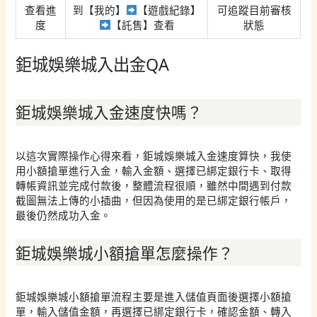
查看進
到【我的】
【遊戲紀錄】
可追蹤目前審核
度
【託售】查看
狀態
鉅城娛樂城入出金QA
鉅城娛樂城入金速度快嗎？
以這次實際操作心得來看，鉅城娛樂城入金速度算快，我使
用小額搶單進行入金，輸入金額、選擇已綁定銀行卡、取得
轉帳資訊並完成付款後，整體流程很順，雖然中間遇到付款
截圖無法上傳的小插曲，但因為使用的是已綁定銀行帳戶，
最後仍然成功入金。
鉅城娛樂城小額搶單怎麼操作？
鉅城娛樂城小額搶單流程主要是進入儲值頁面後選擇小額搶
單，輸入儲值金額，再選擇已綁定銀行卡，確認金額、轉入