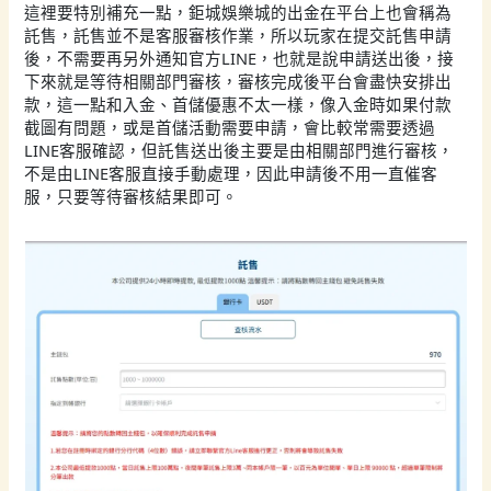
這裡要特別補充一點，鉅城娛樂城的出金在平台上也會稱為
託售，託售並不是客服審核作業，所以玩家在提交託售申請
後，不需要再另外通知官方LINE，也就是說申請送出後，接
下來就是等待相關部門審核，審核完成後平台會盡快安排出
款，這一點和入金、首儲優惠不太一樣，像入金時如果付款
截圖有問題，或是首儲活動需要申請，會比較常需要透過
LINE客服確認，但託售送出後主要是由相關部門進行審核，
不是由LINE客服直接手動處理，因此申請後不用一直催客
服，只要等待審核結果即可。