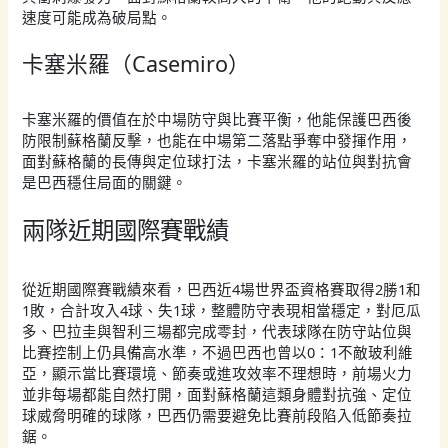
速度可能成為破局點。
卡塞米羅（Casemiro）
卡塞米羅的價值在於中場防守與比賽平衡，他能保護巴西後
防限制蘇格蘭反擊，也能在中場第二落點爭奪中發揮作用，
面對蘇格蘭的長傳與定位球打法，卡塞米羅的站位與對抗會
是巴西穩住局面的關鍵。
兩隊近期國際賽戰績
從近期國際賽戰績來看，巴西近4場世界盃資格賽取得2勝1和
1敗，合計攻入4球、失1球，整體防守表現相當穩定，對厄瓜
多、巴拉圭與智利三場都完成零封，代表球隊在防守站位與
比賽控制上仍具備高水準，不過巴西也曾以0：1不敵玻利維
亞，顯示當比賽環境、節奏或進攻效率不理想時，前場火力
並非每場都能自然打開，面對蘇格蘭這類身體對抗強、定位
球威脅明確的球隊，巴西仍需要避免比賽前段陷入低節奏拉
鋸。