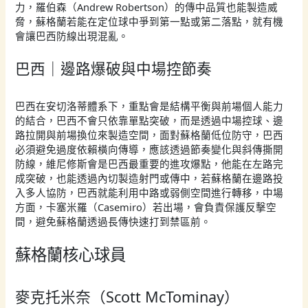
力，羅伯森（Andrew Robertson）的傳中品質也能製造威
脅，蘇格蘭若能在定位球中爭到第一點或第二落點，就有機
會讓巴西防線出現混亂。
巴西｜邊路爆破與中場控節奏
巴西在安切洛蒂體系下，重點會是結構平衡與前場個人能力
的結合，巴西不會只依靠單點突破，而是透過中場控球、邊
路拉開與前場換位來製造空間，面對蘇格蘭低位防守，巴西
必須避免過度依賴橫向傳導，應該透過節奏變化與斜傳撕開
防線，維尼修斯會是巴西最重要的進攻爆點，他能在左路完
成突破，也能透過內切製造射門或傳中，若蘇格蘭在邊路投
入多人協防，巴西就能利用中路或弱側空間進行轉移，中場
方面，卡塞米羅（Casemiro）若出場，會負責保護反擊空
間，避免蘇格蘭透過長傳快速打到禁區前。
蘇格蘭核心球員
麥克托米奈（Scott McTominay）