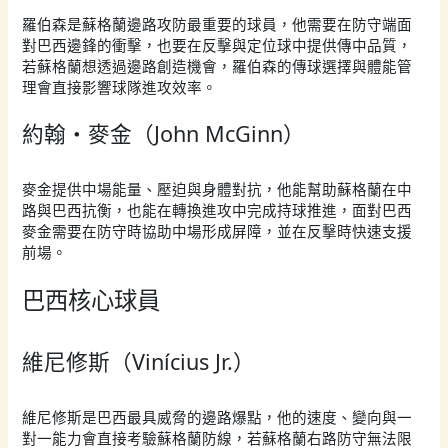
羅伯森是蘇格蘭邊路攻防最重要的球員，他需要在防守端面
對巴西邊鋒的衝擊，也要在反擊與定位球中提供傳中品質，
若蘇格蘭想透過邊路創造機會，羅伯森的傳球選擇與體能管
理會直接影響球隊進攻效率。
約翰・麥金（John McGinn）
麥金提供中場能量、壓迫與身體對抗，他能幫助蘇格蘭在中
路與巴西抗衡，也能在轉換進攻中完成持球推進，面對巴西
麥金需要在防守時協助中場形成屏障，並在反擊時快速支援
前場。
巴西核心球員
維尼修斯（Vinícius Jr.）
維尼修斯是巴西最具威脅的邊路爆點，他的速度、變向與一
對一能力會直接考驗蘇格蘭防線，若蘇格蘭右路防守無法限