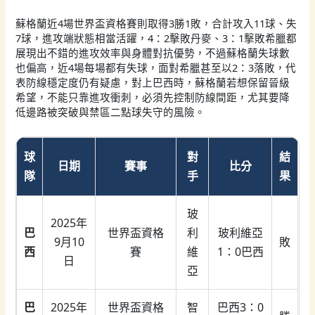
蘇格蘭近4場世界盃資格賽則取得3勝1敗，合計攻入11球、失
7球，進攻端狀態相當活躍，4：2擊敗丹麥、3：1擊敗希臘都
展現出不錯的進攻效率與身體對抗優勢，不過蘇格蘭失球數
也偏高，近4場每場都有失球，面對希臘甚至以2：3落敗，代
表防線穩定度仍有疑慮，對上巴西時，蘇格蘭若想保留晉級
希望，不能只靠進攻衝刺，必須先控制防線間距，尤其要降
低邊路被突破與禁區二點球失守的風險。
球
對
結
日期
賽事
比分
隊
手
果
玻
2025年
巴
世界盃資格
利
玻利維亞
9月10
敗
西
賽
維
1：0巴西
日
亞
巴
2025年
世界盃資格
智
巴西3：0