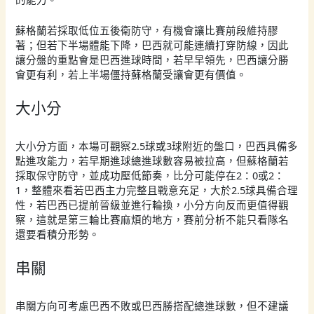
蘇格蘭若採取低位五後衛防守，有機會讓比賽前段維持膠
著；但若下半場體能下降，巴西就可能連續打穿防線，因此
讓分盤的重點會是巴西進球時間，若早早領先，巴西讓分勝
會更有利，若上半場僵持蘇格蘭受讓會更有價值。
大小分
大小分方面，本場可觀察2.5球或3球附近的盤口，巴西具備多
點進攻能力，若早期進球總進球數容易被拉高，但蘇格蘭若
採取保守防守，並成功壓低節奏，比分可能停在2：0或2：
1，整體來看若巴西主力完整且戰意充足，大於2.5球具備合理
性，若巴西已提前晉級並進行輪換，小分方向反而更值得觀
察，這就是第三輪比賽麻煩的地方，賽前分析不能只看隊名
還要看積分形勢。
串關
串關方向可考慮巴西不敗或巴西勝搭配總進球數，但不建議