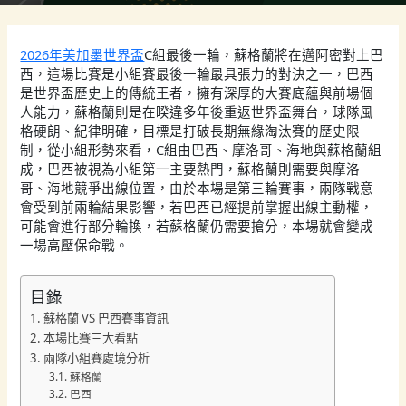
2026年美加墨世界盃
C組最後一輪，蘇格蘭將在邁阿密對上巴
西，這場比賽是小組賽最後一輪最具張力的對決之一，巴西
是世界盃歷史上的傳統王者，擁有深厚的大賽底蘊與前場個
人能力，蘇格蘭則是在暌違多年後重返世界盃舞台，球隊風
格硬朗、紀律明確，目標是打破長期無緣淘汰賽的歷史限
制，從小組形勢來看，C組由巴西、摩洛哥、海地與蘇格蘭組
成，巴西被視為小組第一主要熱門，蘇格蘭則需要與摩洛
哥、海地競爭出線位置，由於本場是第三輪賽事，兩隊戰意
會受到前兩輪結果影響，若巴西已經提前掌握出線主動權，
可能會進行部分輪換，若蘇格蘭仍需要搶分，本場就會變成
一場高壓保命戰。
目錄
蘇格蘭 VS 巴西賽事資訊
本場比賽三大看點
兩隊小組賽處境分析
蘇格蘭
巴西