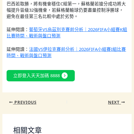
巴西若取勝，將有機會穩住C組第一，蘇格蘭若搶分成功將大
幅提升晉級32強機會，若蘇格蘭輸球仍要盡量控制淨勝球，
避免在最佳第三名比較中處於劣勢。
延伸閱讀：
葡萄牙VS烏茲別克賽前分析｜2026FIFA小組賽K組
比賽時間、戰術與盤口預測
延伸閱讀：
法國VS伊拉克賽前分析｜2026FIFA小組賽I組比賽
時間、戰術與盤口預測
expand_circle_right
立即登入天天加碼 8888
PREVIOUS
NEXT
相關文章