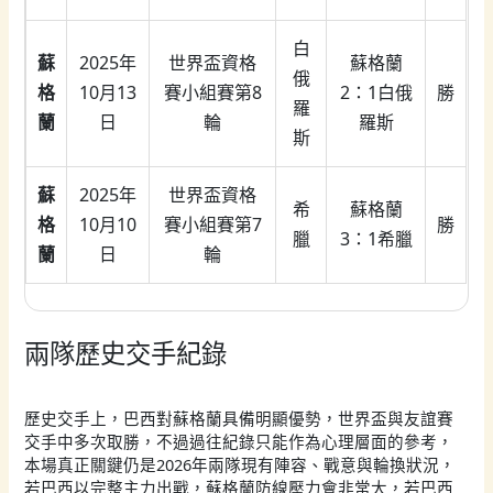
白
蘇
2025年
世界盃資格
蘇格蘭
俄
格
10月13
賽小組賽第8
2：1白俄
勝
羅
蘭
日
輪
羅斯
斯
蘇
2025年
世界盃資格
希
蘇格蘭
格
10月10
賽小組賽第7
勝
臘
3：1希臘
蘭
日
輪
兩隊歷史交手紀錄
歷史交手上，巴西對蘇格蘭具備明顯優勢，世界盃與友誼賽
交手中多次取勝，不過過往紀錄只能作為心理層面的參考，
本場真正關鍵仍是2026年兩隊現有陣容、戰意與輪換狀況，
若巴西以完整主力出戰，蘇格蘭防線壓力會非常大，若巴西