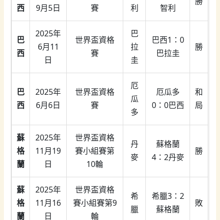
勝
西
9月5日
賽
利
智利
2025年
巴
巴
世界盃資格
巴西1：0
6月11
拉
勝
西
賽
巴拉圭
日
圭
厄
巴
2025年
世界盃資格
厄瓜多
和
瓜
西
6月6日
賽
0：0巴西
局
多
蘇
2025年
世界盃資格
丹
蘇格蘭
格
11月19
賽小組賽第
勝
麥
4：2丹麥
蘭
日
10輪
蘇
2025年
世界盃資格
希
希臘3：2
格
11月16
賽小組賽第9
敗
臘
蘇格蘭
蘭
日
輪