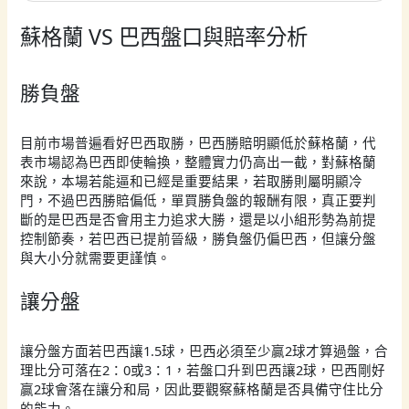
蘇格蘭 VS 巴西盤口與賠率分析
勝負盤
目前市場普遍看好巴西取勝，巴西勝賠明顯低於蘇格蘭，代
表市場認為巴西即使輪換，整體實力仍高出一截，對蘇格蘭
來說，本場若能逼和已經是重要結果，若取勝則屬明顯冷
門，不過巴西勝賠偏低，單買勝負盤的報酬有限，真正要判
斷的是巴西是否會用主力追求大勝，還是以小組形勢為前提
控制節奏，若巴西已提前晉級，勝負盤仍偏巴西，但讓分盤
與大小分就需要更謹慎。
讓分盤
讓分盤方面若巴西讓1.5球，巴西必須至少贏2球才算過盤，合
理比分可落在2：0或3：1，若盤口升到巴西讓2球，巴西剛好
贏2球會落在讓分和局，因此要觀察蘇格蘭是否具備守住比分
的能力。