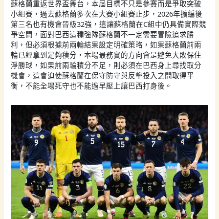
蘇格蘭重返世界盃舞台，本屆目標不只是參賽而是爭取突破
小組賽，過去蘇格蘭多次在大賽小組賽止步，2026年擴編後
第三名也有機會晉級32強，這讓蘇格蘭在C組中仍具備實際競
爭空間，面對巴西這種強隊蘇格蘭不一定需要冒險追求勝
利，但必須根據前兩輪結果設定明確策略，如果蘇格蘭前兩
輪已經拿到足夠積分，本場最務實的方向會是避免大敗保住
淨勝球，如果前兩輪積分不足，則必須在巴西身上尋找取分
機會，這會迫使蘇格蘭在保守防守與反擊投入之間取得平
衡，不能全場死守也不能過早壓上讓巴西打身後。