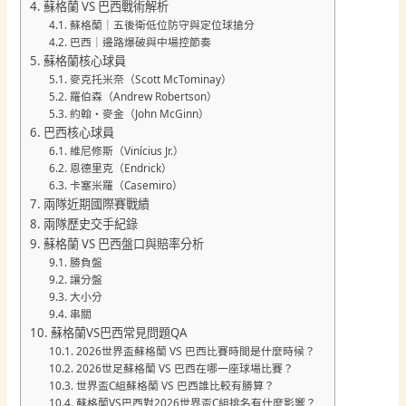
蘇格蘭 VS 巴西戰術解析
蘇格蘭｜五後衛低位防守與定位球搶分
巴西｜邊路爆破與中場控節奏
蘇格蘭核心球員
麥克托米奈（Scott McTominay）
羅伯森（Andrew Robertson）
約翰・麥金（John McGinn）
巴西核心球員
維尼修斯（Vinícius Jr.）
恩德里克（Endrick）
卡塞米羅（Casemiro）
兩隊近期國際賽戰績
兩隊歷史交手紀錄
蘇格蘭 VS 巴西盤口與賠率分析
勝負盤
讓分盤
大小分
串關
蘇格蘭VS巴西常見問題QA
2026世界盃蘇格蘭 VS 巴西比賽時間是什麼時候？
2026世足蘇格蘭 VS 巴西在哪一座球場比賽？
世界盃C組蘇格蘭 VS 巴西誰比較有勝算？
蘇格蘭VS巴西對2026世界盃C組排名有什麼影響？