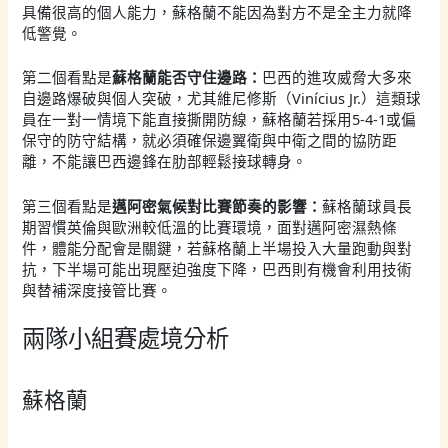
具備很高的個人能力，蘇格蘭不能因為對方不是全主力就降
低警覺。
第二個看點是
蘇格蘭能否守住邊路：
巴西的進攻威脅大多來
自邊路爆破與個人突破，尤其維尼修斯（Vinícius Jr.）這類球
員在一對一情境下能直接撕開防線，蘇格蘭若採用5-4-1或偏
保守的防守結構，就必須確保邊翼衛與中衛之間的協防距
離，不能讓巴西邊鋒在肋部輕鬆接球轉身。
第三個看點是
邁阿密氣候對比賽節奏的影響：
蘇格蘭球員長
期習慣英倫與歐洲較低溫的比賽環境，面對邁阿密濕熱條
件，體能分配會是關鍵，若蘇格蘭上半場投入大量跑動與對
抗，下半場可能出現壓迫強度下降，巴西則有機會利用技術
與替補深度接管比賽。
兩隊小組賽處境分析
蘇格蘭