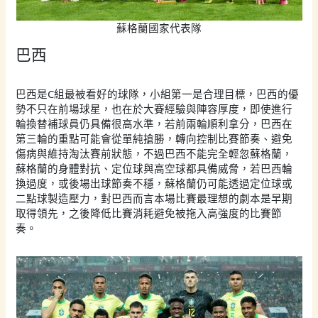
蘇格蘭國家代表隊
巴西
巴西是C組最被看好的球隊，小組第一是合理目標，巴西的優
勢不只在前場球星，也在於大賽經驗與陣容厚度，即使進行
輪換替補球員仍具備很高水準，若前兩輪順利拿分，巴西在
第三輪的重點可能會從單純搶勝，轉向控制比賽節奏、避免
傷病與維持淘汰賽前狀態，不過巴西不能完全輕忽蘇格蘭，
蘇格蘭的身體對抗、定位球與高空球都具備威脅，若巴西輪
換過度，或後場出球節奏不穩，蘇格蘭仍可能透過定位球或
二點球製造壓力，對巴西而言本場比賽最理想的劇本是早期
取得領先，之後降低比賽消耗避免被拖入高強度的比賽節
奏。