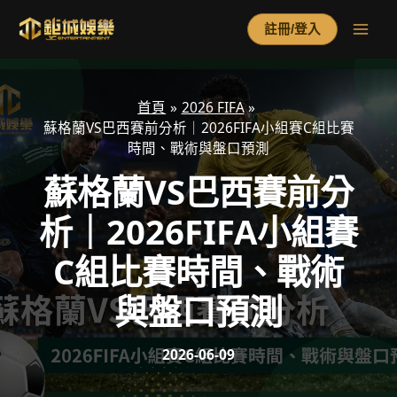
跳
至
註冊/登入
主
要
內
容
首頁
2026 FIFA
蘇格蘭VS巴西賽前分析｜2026FIFA小組賽C組比賽
時間、戰術與盤口預測
蘇格蘭VS巴西賽前分
析｜2026FIFA小組賽
C組比賽時間、戰術
與盤口預測
2026-06-09