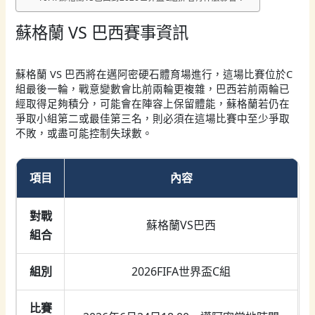
蘇格蘭 VS 巴西賽事資訊
蘇格蘭 VS 巴西將在邁阿密硬石體育場進行，這場比賽位於C
組最後一輪，戰意變數會比前兩輪更複雜，巴西若前兩輪已
經取得足夠積分，可能會在陣容上保留體能，蘇格蘭若仍在
爭取小組第二或最佳第三名，則必須在這場比賽中至少爭取
不敗，或盡可能控制失球數。
項目
內容
對戰
蘇格蘭VS巴西
組合
組別
2026FIFA世界盃C組
比賽