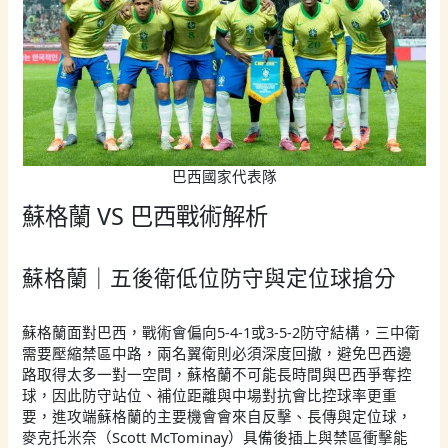
巴西國家代表隊
蘇格蘭 VS 巴西戰術解析
蘇格蘭｜五後衛低位防守與定位球搶分
蘇格蘭面對巴西，戰術會偏向5-4-1或3-5-2防守結構，三中衛
需要壓縮禁區中路，兩名翼衛則必須深度回撤，避免巴西邊
路取得太多一對一空間，蘇格蘭不可能長時間與巴西爭奪控
球，因此防守站位、補位距離與中場對抗會比控球率更重
要，進攻端蘇格蘭的主要機會會來自反擊、長傳與定位球，
麥克托米奈（Scott McTominay）具備後插上與禁區衝擊能