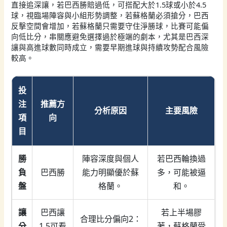
直接追深讓，若巴西勝賠過低，可搭配大於1.5球或小於4.5
球，視臨場陣容與小組形勢調整，若蘇格蘭必須搶分，巴西
反擊空間會增加，若蘇格蘭只需要守住淨勝球，比賽可能偏
向低比分，串關應避免選擇過於極端的劇本，尤其是巴西深
讓與高進球數同時成立，需要早期進球與持續攻勢配合風險
較高。
投
注
推薦方
分析原因
主要風險
項
向
目
勝
陣容深度與個人
若巴西輪換過
負
巴西勝
能力明顯優於蘇
多，可能被逼
盤
格蘭。
和。
讓
巴西讓
若上半場膠
合理比分偏向2：
分
1.5可看
著，蘇格蘭受