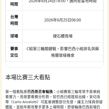
2026年6月24日18:00，邁阿密當地時間
時間
台灣
2026年6月25日06:00
時間
球場
硬石體育場
賽事
C組第三輪關鍵戰，影響巴西小組排名與蘇
定位
格蘭晉級機會
本場比賽三大看點
第一個看點是
巴西是否會輪換：
小組賽第三輪常常不是單純
看實力，而是要看積分形勢，若巴西已經提前出線，安切洛
蒂（Carlo Ancelotti）可能會調整部分先發，讓主力球員保留
體能，並給年輕攻擊手更多上場時間，即使輪換巴西前場仍