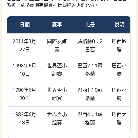
輪換，蘇格蘭則有機會把比賽拖入更低比分。
日期
賽事
比分
說明
2011年3月
國際友誼
蘇格蘭0：2
巴西取
27日
賽
巴西
勝
1998年6月
世界盃小
巴西2：1蘇
巴西小
10日
組賽
格蘭
勝
1990年6月
世界盃小
巴西1：0蘇
巴西小
20日
組賽
格蘭
勝
1982年6月
世界盃小
巴西4：1蘇
巴西大
18日
組賽
格蘭
勝