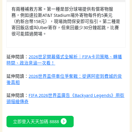
有兩種補救方案。第一種是部分球場提供有償寄物服
務，例如達拉斯AT&T Stadium場外寄物每件約5美元
（約新台幣158元），現場詢問保安即可指引。第二種是
寄回飯店或叫Uber寄存，但來回最少30分鐘起跳，比賽
很可能錯過開場。
延伸閱讀：
2026世足開幕儀式全解析｜FIFA卡司策略、轉播
時間、政治意涵一次看！
延伸閱讀：
2026世界盃停車位爭奪戰：從邁阿密到費城的背
後真相
延伸閱讀：
FIFA 2026世界盃廣告《Backyard Legends》用街
頭描繪傳奇
expand_circle_right
立即登入天天加碼 8888