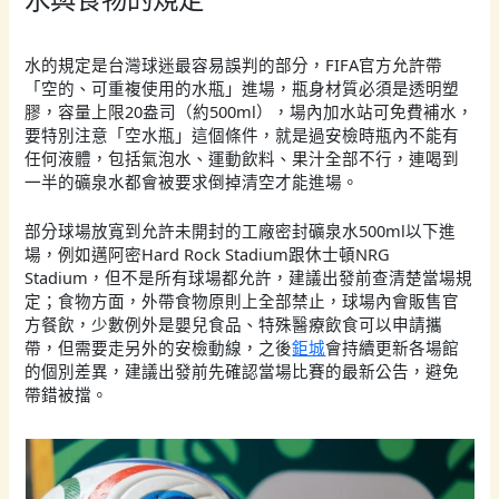
水的規定是台灣球迷最容易誤判的部分，FIFA官方允許帶
「空的、可重複使用的水瓶」進場，瓶身材質必須是透明塑
膠，容量上限20盎司（約500ml），場內加水站可免費補水，
要特別注意「空水瓶」這個條件，就是過安檢時瓶內不能有
任何液體，包括氣泡水、運動飲料、果汁全部不行，連喝到
一半的礦泉水都會被要求倒掉清空才能進場。
部分球場放寬到允許未開封的工廠密封礦泉水500ml以下進
場，例如邁阿密Hard Rock Stadium跟休士頓NRG
Stadium，但不是所有球場都允許，建議出發前查清楚當場規
定；食物方面，外帶食物原則上全部禁止，球場內會販售官
方餐飲，少數例外是嬰兒食品、特殊醫療飲食可以申請攜
帶，但需要走另外的安檢動線，之後
鉅城
會持續更新各場館
的個別差異，建議出發前先確認當場比賽的最新公告，避免
帶錯被擋。