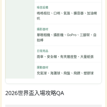
噪音設備
嗚嗚祖拉、口哨、氣笛、擴音器、加油喇
叭
攝影器材
單眼相機、攝影機、GoPro、三腳架、自
拍棒
日常用品
雨傘、安全帽、有夾層座墊、大量紙張
運動器材
充氣球、海灘球、飛盤、飛鏢、塑膠球
2026世界盃入場攻略QA