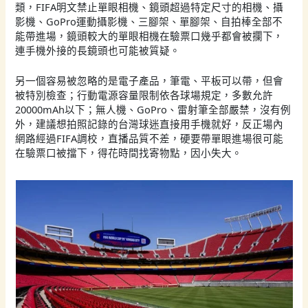
類，FIFA明文禁止單眼相機、鏡頭超過特定尺寸的相機、攝
影機、GoPro運動攝影機、三腳架、單腳架、自拍棒全部不
能帶進場，鏡頭較大的單眼相機在驗票口幾乎都會被攔下，
連手機外接的長鏡頭也可能被質疑。
另一個容易被忽略的是電子產品，筆電、平板可以帶，但會
被特別檢查；行動電源容量限制依各球場規定，多數允許
20000mAh以下；無人機、GoPro、雷射筆全部嚴禁，沒有例
外，建議想拍照記錄的台灣球迷直接用手機就好，反正場內
網路經過FIFA調校，直播品質不差，硬要帶單眼進場很可能
在驗票口被擋下，得花時間找寄物點，因小失大。