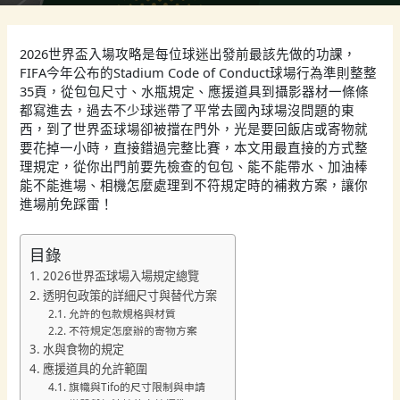
2026世界盃入場攻略是每位球迷出發前最該先做的功課，
FIFA今年公布的Stadium Code of Conduct球場行為準則整整
35頁，從包包尺寸、水瓶規定、應援道具到攝影器材一條條
都寫進去，過去不少球迷帶了平常去國內球場沒問題的東
西，到了世界盃球場卻被擋在門外，光是要回飯店或寄物就
要花掉一小時，直接錯過完整比賽，本文用最直接的方式整
理規定，從你出門前要先檢查的包包、能不能帶水、加油棒
能不能進場、相機怎麼處理到不符規定時的補救方案，讓你
進場前免踩雷！
目錄
2026世界盃球場入場規定總覽
透明包政策的詳細尺寸與替代方案
允許的包款規格與材質
不符規定怎麼辦的寄物方案
水與食物的規定
應援道具的允許範圍
旗幟與Tifo的尺寸限制與申請