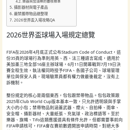
樂器與加油棒的審核標準
攝影器材與電子產品
嚴禁攜帶物品總整理
2026世界盃入場攻略QA
2026世界盃球場入場規定總覽
FIFA在2026年4月底正式公布Stadium Code of Conduct，這
份35頁的球場行為準則用英、西、法三種語言寫成，適用於
美加墨三地全部16座主辦球場，6月11日開幕戰到7月19日決
賽全程生效，執法權同時授予FIFA、各國子公司、球場管理
單位與保安人員，現場驗票員都有權力做最後裁定，沒有上
訴機制。
整份規定的核心是兩個東西，包包跟禁帶物品。包包政策跟
2025年Club World Cup版本基本一致，只允許透明袋與手掌
大小的小包；禁帶物品則涵蓋武器、煙火、自拍棒、雨傘、
安全帽、攝影器材、大量紙張、充氣球、政治標語等。至於
樂器、旗幟、Tifo這類應援道具有條件允許，但都需要事前向
FIFA申請核可，FIFA會在賽前數週開放申請時間，對絕大多