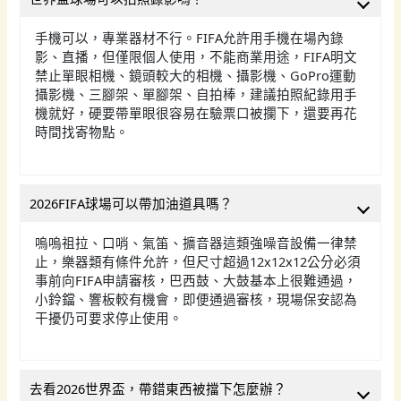
手機可以，專業器材不行。FIFA允許用手機在場內錄
影、直播，但僅限個人使用，不能商業用途，FIFA明文
禁止單眼相機、鏡頭較大的相機、攝影機、GoPro運動
攝影機、三腳架、單腳架、自拍棒，建議拍照紀錄用手
機就好，硬要帶單眼很容易在驗票口被攔下，還要再花
時間找寄物點。
2026FIFA球場可以帶加油道具嗎？
嗚嗚祖拉、口哨、氣笛、擴音器這類強噪音設備一律禁
止，樂器類有條件允許，但尺寸超過12x12x12公分必須
事前向FIFA申請審核，巴西鼓、大鼓基本上很難通過，
小鈴鐺、響板較有機會，即便通過審核，現場保安認為
干擾仍可要求停止使用。
去看2026世界盃，帶錯東西被擋下怎麼辦？