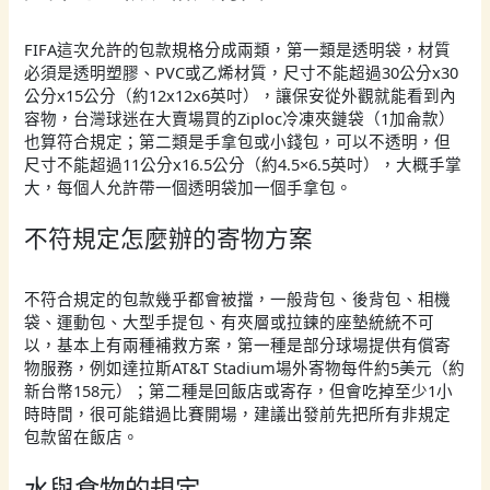
FIFA這次允許的包款規格分成兩類，第一類是透明袋，材質
必須是透明塑膠、PVC或乙烯材質，尺寸不能超過30公分x30
公分x15公分（約12x12x6英吋），讓保安從外觀就能看到內
容物，台灣球迷在大賣場買的Ziploc冷凍夾鏈袋（1加侖款）
也算符合規定；第二類是手拿包或小錢包，可以不透明，但
尺寸不能超過11公分x16.5公分（約4.5×6.5英吋），大概手掌
大，每個人允許帶一個透明袋加一個手拿包。
不符規定怎麼辦的寄物方案
不符合規定的包款幾乎都會被擋，一般背包、後背包、相機
袋、運動包、大型手提包、有夾層或拉鍊的座墊統統不可
以，基本上有兩種補救方案，第一種是部分球場提供有償寄
物服務，例如達拉斯AT&T Stadium場外寄物每件約5美元（約
新台幣158元）；第二種是回飯店或寄存，但會吃掉至少1小
時時間，很可能錯過比賽開場，建議出發前先把所有非規定
包款留在飯店。
水與食物的規定