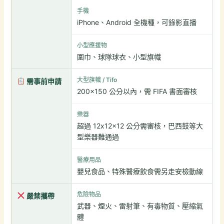
手機
iPhone、Android 全機種，可錄影直播
小型應援物
圍巾、球隊球衣、小型旗幟
大型旗幟 / Tifo
需事前申請
200×150 公分以內，需 FIFA 書面審核
樂器
超過 12x12x12 公分需審核，巴西鼓等大
型樂器難通過
醫療用品
嬰兒食品、特殊醫療飲食需另走安檢動線
危險物品
嚴禁攜帶
武器、煙火、雷射筆、有毒物質、壓縮氣
體