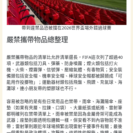
帶到違禁品恐被擋在2026世界盃場外錯過球賽
嚴禁攜帶物品總整理
嚴禁攜帶物品的清單比允許清單還長，FIFA這次列了超過40
項，武器類包括刀具、彈藥、防身噴霧；煙火類包括打火
機、火柴、煙霧彈、信號彈、壓縮氣體、有毒物質；安全裝
備類包括安全帽、機車安全帽、棒球安全帽都被歸類成「可
能用作投擲物」；運動器材類包括飛盤、飛鏢、充氣球、海
灘球，連小朋友帶的塑膠球也不行。
容易被忽略的是有些日常用品也禁帶，雨傘、海灘陽傘、座
墊（如果有夾層、拉鍊、口袋）、大量紙張或紙捲、雷射筆
都明確列在禁帶清單上，雨傘被禁是因為金屬骨架可能成為
武器；座墊則跟透明包邏輯一樣，保安看不到內容物就不准
帶；雷射筆則跟近年球場頻繁出現雷射干擾事件有關；最後
一個重點是政治標語、攻擊性、歧視性的服飾、旗幟、傳單