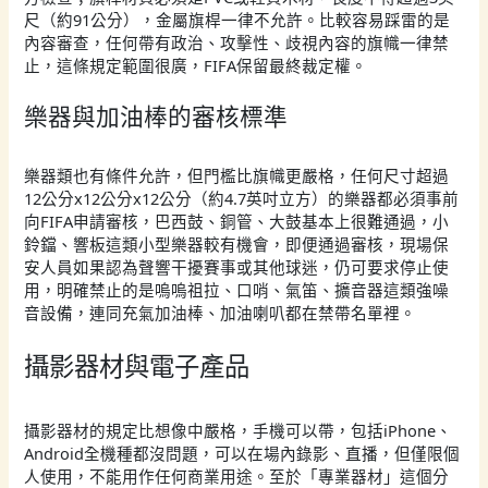
尺（約91公分），金屬旗桿一律不允許。比較容易踩雷的是
內容審查，任何帶有政治、攻擊性、歧視內容的旗幟一律禁
止，這條規定範圍很廣，FIFA保留最終裁定權。
樂器與加油棒的審核標準
樂器類也有條件允許，但門檻比旗幟更嚴格，任何尺寸超過
12公分x12公分x12公分（約4.7英吋立方）的樂器都必須事前
向FIFA申請審核，巴西鼓、銅管、大鼓基本上很難通過，小
鈴鐺、響板這類小型樂器較有機會，即便通過審核，現場保
安人員如果認為聲響干擾賽事或其他球迷，仍可要求停止使
用，明確禁止的是嗚嗚祖拉、口哨、氣笛、擴音器這類強噪
音設備，連同充氣加油棒、加油喇叭都在禁帶名單裡。
攝影器材與電子產品
攝影器材的規定比想像中嚴格，手機可以帶，包括iPhone、
Android全機種都沒問題，可以在場內錄影、直播，但僅限個
人使用，不能用作任何商業用途。至於「專業器材」這個分