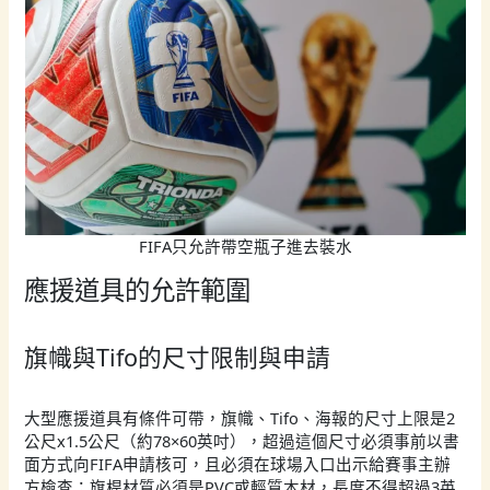
FIFA只允許帶空瓶子進去裝水
應援道具的允許範圍
旗幟與Tifo的尺寸限制與申請
大型應援道具有條件可帶，旗幟、Tifo、海報的尺寸上限是2
公尺x1.5公尺（約78×60英吋），超過這個尺寸必須事前以書
面方式向FIFA申請核可，且必須在球場入口出示給賽事主辦
方檢查；旗桿材質必須是PVC或輕質木材，長度不得超過3英