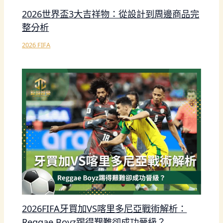
2026世界盃3大吉祥物：從設計到周邊商品完
整分析
2026 FIFA
2026FIFA牙買加VS喀里多尼亞戰術解析：
Reggae Boyz踢得艱難卻成功晉級？