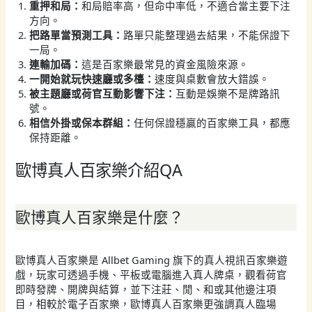
重押和局：
和局賠率高，但命中率低，不適合當主要下注
方向。
把路單當預測工具：
路單只能整理過去結果，不能保證下
一局。
連輸加碼：
這是百家樂最常見的資金風險來源。
一開始就玩快速廳或多檯：
速度與桌數會放大錯誤。
被主題廳或荷官互動影響下注：
互動是娛樂不是牌路訊
號。
相信外掛或保本群組：
任何保證穩贏的百家樂工具，都應
保持距離。
歐博真人百家樂介紹QA
歐博真人百家樂是什麼？
歐博真人百家樂是 Allbet Gaming 旗下的真人視訊百家樂遊
戲，玩家可透過手機、平板或電腦進入真人牌桌，觀看荷官
即時發牌、開牌與結算，並下注莊、閒、和或其他邊注項
目，相較於電子百家樂，歐博真人百家樂更強調真人臨場