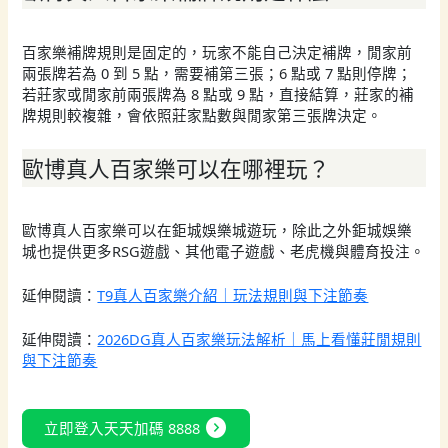
百家樂補牌規則是固定的，玩家不能自己決定補牌，閒家前
兩張牌若為 0 到 5 點，需要補第三張；6 點或 7 點則停牌；
若莊家或閒家前兩張牌為 8 點或 9 點，直接結算，莊家的補
牌規則較複雜，會依照莊家點數與閒家第三張牌決定。
歐博真人百家樂可以在哪裡玩？
歐博真人百家樂可以在鉅城娛樂城遊玩，除此之外鉅城娛樂
城也提供更多RSG遊戲、其他電子遊戲、老虎機與體育投注。
延伸閱讀：
T9真人百家樂介紹｜玩法規則與下注節奏
延伸閱讀：
2026DG真人百家樂玩法解析｜馬上看懂莊閒規則
與下注節奏
expand_circle_right
立即登入天天加碼 8888