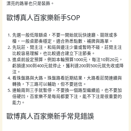
漂亮的路單也只是裝飾。
歐博真人百家樂新手SOP
先選一般低限額桌，不要一開始就玩快速廳、競咪或多
檯，一般桌節奏穩定，適合熟悉點數、補牌與路單。
先玩莊、閒主注，和局與邊注少量或暫時不碰，莊閒主注
比較容易理解，也比較適合建立下注節奏。
進桌前設定預算，例如本輪預算1000元，每注10到20元，
虧損達300到400元就停止，獲利達200到500元就先收或降
注。
看珠盤路與大路。珠盤路看近期結果，大路看莊閒連續與
轉換，下三路可以輔助，但不要迷信。
連輸兩到三手就暫停，不要換一個路型繼續追，也不要加
倍硬凹，百家樂不是每局都要下注，能不下注是很重要的
能力。
歐博真人百家樂新手常見錯誤