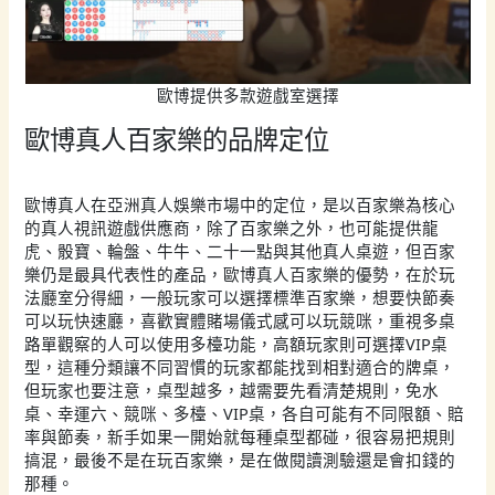
歐博提供多款遊戲室選擇
歐博真人百家樂的品牌定位
歐博真人在亞洲真人娛樂市場中的定位，是以百家樂為核心
的真人視訊遊戲供應商，除了百家樂之外，也可能提供龍
虎、骰寶、輪盤、牛牛、二十一點與其他真人桌遊，但百家
樂仍是最具代表性的產品，歐博真人百家樂的優勢，在於玩
法廳室分得細，一般玩家可以選擇標準百家樂，想要快節奏
可以玩快速廳，喜歡實體賭場儀式感可以玩競咪，重視多桌
路單觀察的人可以使用多檯功能，高額玩家則可選擇VIP桌
型，這種分類讓不同習慣的玩家都能找到相對適合的牌桌，
但玩家也要注意，桌型越多，越需要先看清楚規則，免水
桌、幸運六、競咪、多檯、VIP桌，各自可能有不同限額、賠
率與節奏，新手如果一開始就每種桌型都碰，很容易把規則
搞混，最後不是在玩百家樂，是在做閱讀測驗還是會扣錢的
那種。