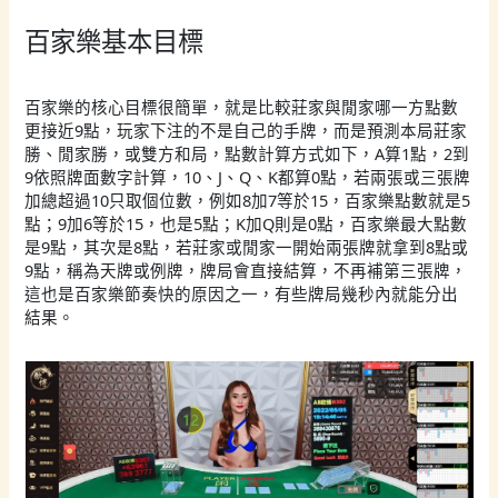
百家樂基本目標
百家樂的核心目標很簡單，就是比較莊家與閒家哪一方點數
更接近9點，玩家下注的不是自己的手牌，而是預測本局莊家
勝、閒家勝，或雙方和局，點數計算方式如下，A算1點，2到
9依照牌面數字計算，10、J、Q、K都算0點，若兩張或三張牌
加總超過10只取個位數，例如8加7等於15，百家樂點數就是5
點；9加6等於15，也是5點；K加Q則是0點，百家樂最大點數
是9點，其次是8點，若莊家或閒家一開始兩張牌就拿到8點或
9點，稱為天牌或例牌，牌局會直接結算，不再補第三張牌，
這也是百家樂節奏快的原因之一，有些牌局幾秒內就能分出
結果。