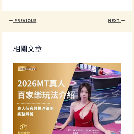
PREVIOUS
NEXT
相關文章