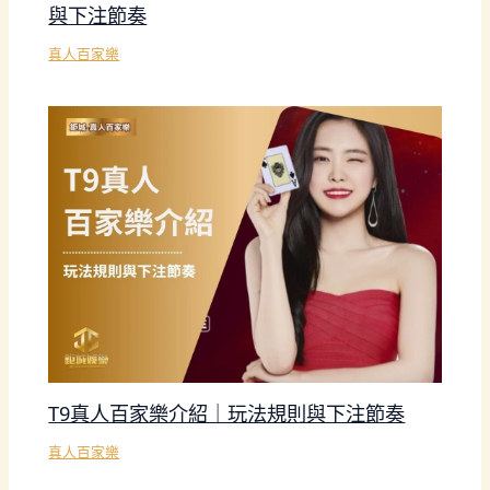
與下注節奏
真人百家樂
T9真人百家樂介紹｜玩法規則與下注節奏
真人百家樂