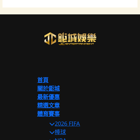
首頁
關於鉅城
最新優惠
精選文章
體育賽事
2026 FIFA
棒球