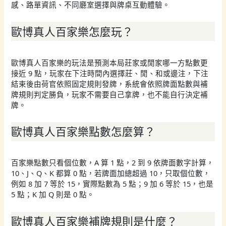
感、路單資訊、不同廳室選擇與牌桌互動體驗。
歐博真人百家樂怎麼玩？
歐博真人百家樂的玩法是預測本局莊家或閒家哪一方點數更
接近 9 點，玩家在下注時間內選擇莊、閒、和或邊注，下注
結束後由荷官依照固定規則發牌，系統會依照牌面點數與補
牌規則判定勝負，玩家不需要自己拿牌，也不能自行決定補
牌。
歐博真人百家樂點數怎麼算？
百家樂點數只看個位數，A 算 1 點，2 到 9 依牌面數字計算，
10、J、Q、K 都算 0 點，若牌面加總超過 10，只取個位數，
例如 8 加 7 等於 15，實際點數為 5 點；9 加 6 等於 15，也是
5 點；K 加 Q 則是 0 點。
歐博真人百家樂補牌規則是什麼？