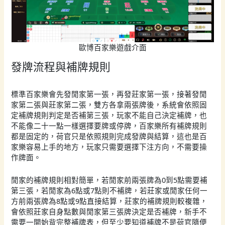
歐博百家樂遊戲介面
發牌流程與補牌規則
標準百家樂會先發閒家第一張，再發莊家第一張，接著發閒
家第二張與莊家第二張，雙方各拿兩張牌後，系統會依照固
定補牌規則判定是否補第三張，玩家不能自己決定補牌，也
不能像二十一點一樣選擇要牌或停牌，百家樂所有補牌規則
都是固定的，荷官只是依照規則完成發牌與結算，這也是百
家樂容易上手的地方，玩家只需要選擇下注方向，不需要操
作牌面。
閒家的補牌規則相對簡單，若閒家前兩張牌為0到5點需要補
第三張，若閒家為6點或7點則不補牌，若莊家或閒家任何一
方前兩張牌為8點或9點直接結算，莊家的補牌規則較複雜，
會依照莊家自身點數與閒家第三張牌決定是否補牌，新手不
需要一開始背完整補牌表，但至少要知道補牌不是荷官隨便