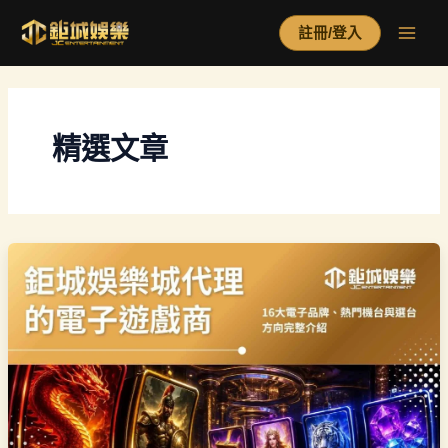
跳
至
註冊/登入
主
要
內
容
精選文章