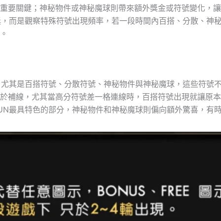
重要關鍵；神秘物件或神秘魔球則帶來額外獎金或符號變化，讓
大獎，而是觀察特殊符號出現頻率，若一段時間內百搭、分散、神
。
心，尤其是百搭符號、分散符號、神秘物件與神秘魔球，這些符號
於補線，尤其當高分符號差一格連線時，百搭符號出現就讓原本
RUN最具特色的部分，神秘物件和神秘魔球則偏向額外驚喜，有