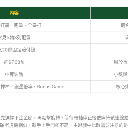
內容
、打擊、跑壘、全壘打
適
常見5軸3列配置
見20條固定賠付線
約97.68%
屬於長
中等波動
小獎與
棒、跑壘倍率、Bonus Game
核心
玩家先選擇下注金額，再點擊旋轉，等待轉軸停止後依照符號連線
軸老虎機相似，新手上手門檻不高，主遊戲中比較需要注意的是