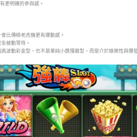
有更明確的參與感。
計會比傳統老虎機更有運動感。
完全被動等待。
端高波動彩金型，也不是單純小獎慢磨型，而是介於娛樂性與爆