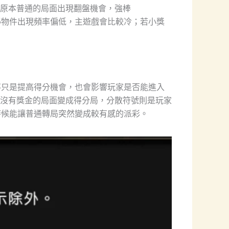
原本普通的局面出現翻盤機會，強棒
秘物件出現頻率偏低，主遊戲會比較冷；若小獎
不只是提高得分機會，也會影響玩家是否能進入
沒有獎金的局面變成得分局，分散符號則是玩家
時候能讓普通轉局突然變成較有感的派彩。