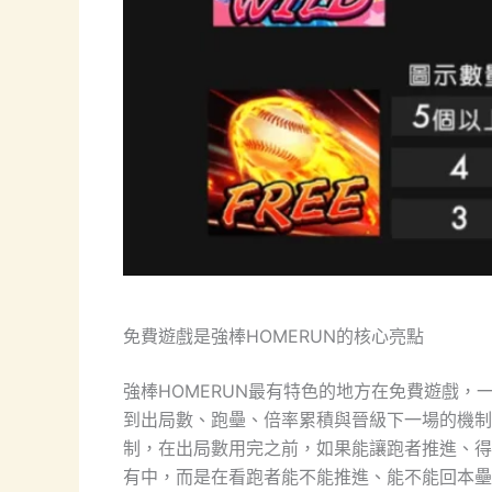
免費遊戲是強棒HOMERUN的核心亮點
強棒HOMERUN最有特色的地方在免費遊戲，
到出局數、跑壘、倍率累積與晉級下一場的機制
制，在出局數用完之前，如果能讓跑者推進、得
有中，而是在看跑者能不能推進、能不能回本壘