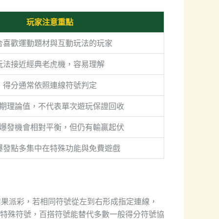
玩家注意重點
合喜歡運動題材與互動玩法的玩家
玩法接近經典老虎機，容易理解
得分通常依照連線符號判定
期理論值，不代表單次遊玩保證回收
爆發機會相對平衡，但仍有輸贏起伏
爆發點多集中在特殊功能與免費遊戲
結果派彩，若相同符號從左到右形成指定連線，
特殊符號，百搭符號能替代多數一般得分符號協