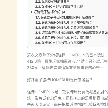
試玩模式只能當參考
強棒HOMERUN實戰下注心得
好路電子強棒介紹QA
好路電子強棒HOMERUN是什麼遊戲？
好路強棒HOMERUN適合哪些玩家？
好路強棒HOMERUN免費遊戲怎麼觸發？
好路電子強棒HOMERUN正式500轉實測結果
好路強棒HOMERUN能穩定獲利嗎？
強棒HOMERUN可以在哪裡玩？
這次文章除了介紹強棒HOMERUN的基本玩法
412.6點，最後玩家輸贏為-87.4點；另外試
230元，這個差異是這篇文章最重要的心得。
好路電子強棒HOMERUN是什麼遊戲？
強棒HOMERUN是一款以棒球比賽為概念設
話、武將或奇幻角色，但強棒走的是運動賽事感
畫面吸引玩家，而是把棒球規則轉化成遊戲機制