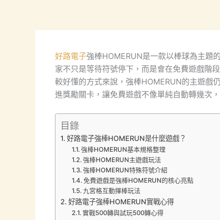
好路電子
強棒HOMERUN是一款以棒球為主
家不只是等待符號停下，而是會在免費遊戲階段看
較好懂的方式來說，強棒HOMERUN的主遊
進獎勵關卡，讓免費遊戲不像單純自動轉幾次，
目錄
好路電子強棒HOMERUN是什麼遊戲？
強棒HOMERUN基本規格整理
強棒HOMERUN主遊戲玩法
強棒HOMERUN特殊符號介紹
免費遊戲是強棒HOMERUN的核心亮點
九宮格互動揮棒玩法
好路電子強棒HOMERUN實戰心得
實戰500轉與試玩500轉心得