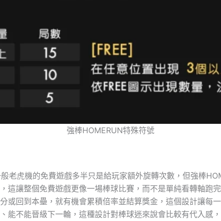
強棒HOMERUN特殊符號
一般老虎機的免費遊戲多半只是給玩家額外旋轉次數，但強棒HO
，這讓整個免費遊戲更像一場棒球比賽，而不是單純看轉軸跑完
分或回到本壘，就有機會累積倍率並結算獎金，這個設計讓每一
、能不能晉級下一輪，這種設計對棒球迷來說會比較有代入感，