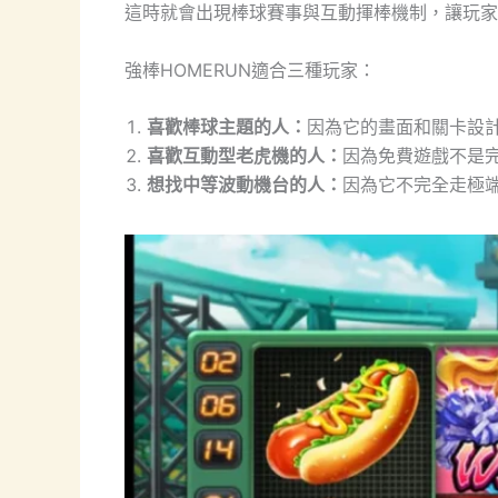
這時就會出現棒球賽事與互動揮棒機制，讓玩家
強棒HOMERUN適合三種玩家：
喜歡棒球主題的人：
因為它的畫面和關卡設
喜歡互動型老虎機的人：
因為免費遊戲不是
想找中等波動機台的人：
因為它不完全走極