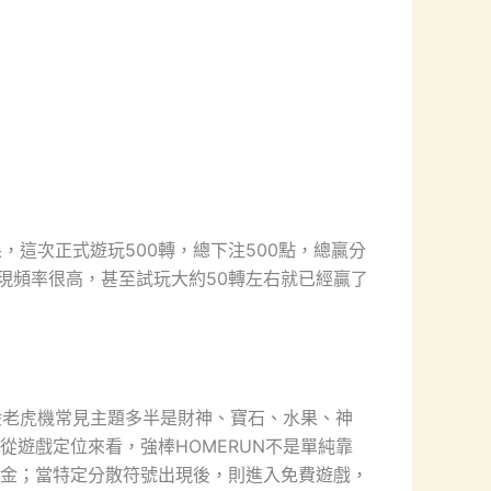
，這次正式遊玩500轉，總下注500點，總贏分
me出現頻率很高，甚至試玩大約50轉左右就已經贏了
般老虎機常見主題多半是財神、寶石、水果、神
遊戲定位來看，強棒HOMERUN不是單純靠
金；當特定分散符號出現後，則進入免費遊戲，