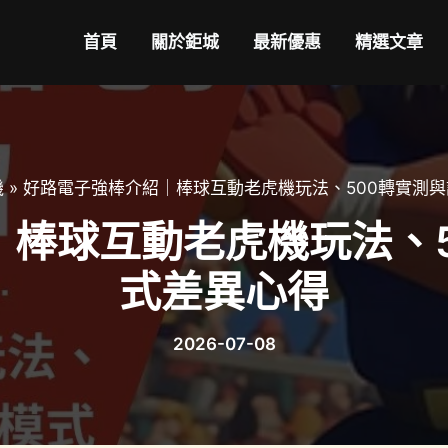
首頁
關於鉅城
最新優惠
精選文章
機
好路電子強棒介紹｜棒球互動老虎機玩法、500轉實測
｜棒球互動老虎機玩法、5
式差異心得
2026-07-08