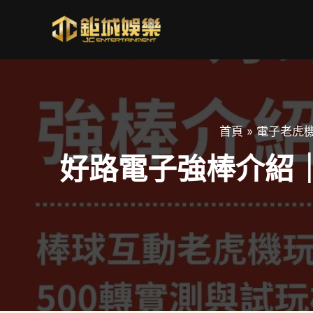
跳
至
主
要
內
容
首頁
電子老虎
好路電子強棒介紹