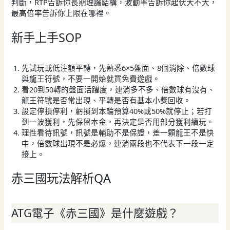
判斷，RTP告訴你長期理論結構，波動率告訴你起伏大不大，
最高倍率告訴你上限在哪裡。
新手上手SOP
先試玩或低注額平轉，先熟悉6×5盤面、8個消除、倍數球
與龍王符號，不要一開始就買免費遊戲。
看20到50轉的盤面活躍度，連消多不多、倍數球有沒有、
龍王符號是否常出現、平轉是否有基本小獎回收。
設定停損停利，虧損到本輪預算40%或50%就停止；若打
到一波獲利，先保留本金，再決定是否用部分獲利續玩。
理性看待訊號，訊號是輔助不是保證，差一顆龍王不是快
中，倍數球出現不是必爆，連消兩段也不代表下一段一定
接上。
赤三國玩法解析QA
ATG電子《赤三國》是什麼遊戲？