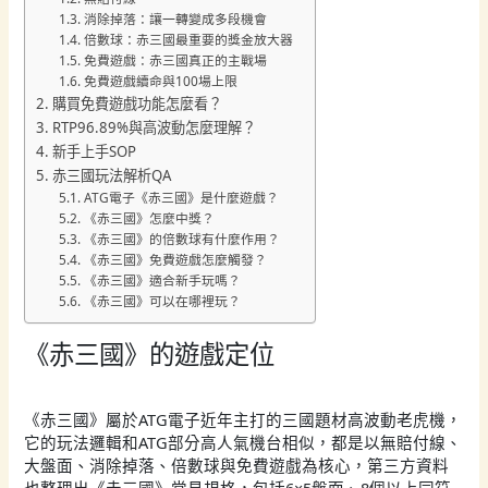
消除掉落：讓一轉變成多段機會
倍數球：赤三國最重要的獎金放大器
免費遊戲：赤三國真正的主戰場
免費遊戲續命與100場上限
購買免費遊戲功能怎麼看？
RTP96.89%與高波動怎麼理解？
新手上手SOP
赤三國玩法解析QA
ATG電子《赤三國》是什麼遊戲？
《赤三國》怎麼中獎？
《赤三國》的倍數球有什麼作用？
《赤三國》免費遊戲怎麼觸發？
《赤三國》適合新手玩嗎？
《赤三國》可以在哪裡玩？
《赤三國》的遊戲定位
《赤三國》屬於ATG電子近年主打的三國題材高波動老虎機，
它的玩法邏輯和ATG部分高人氣機台相似，都是以無賠付線、
大盤面、消除掉落、倍數球與免費遊戲為核心，第三方資料
也整理出《赤三國》常見規格，包括6×5盤面、8個以上同符