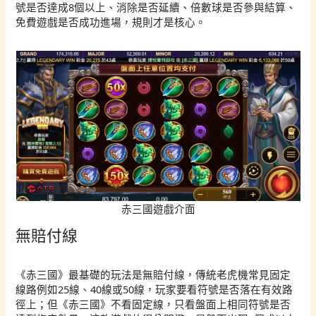
號是否達成8個以上、消除是否延續、倍數球是否參與結算、
免費遊戲是否成功進場，規則才是核心。
赤三國遊戲介面
無賠付線
《赤三國》最基礎的玩法是無賠付線，傳統老虎機常見固定
線路例如25線、40線或50線，玩家要看符號是否落在有效路
徑上；但《赤三國》不看固定線，只看盤面上相同符號是否