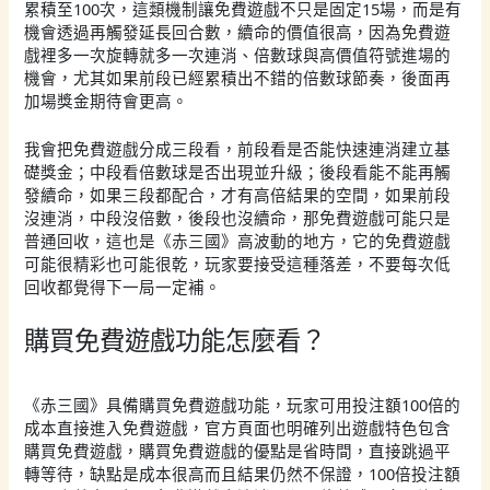
累積至100次，這類機制讓免費遊戲不只是固定15場，而是有
機會透過再觸發延長回合數，續命的價值很高，因為免費遊
戲裡多一次旋轉就多一次連消、倍數球與高價值符號進場的
機會，尤其如果前段已經累積出不錯的倍數球節奏，後面再
加場獎金期待會更高。
我會把免費遊戲分成三段看，前段看是否能快速連消建立基
礎獎金；中段看倍數球是否出現並升級；後段看能不能再觸
發續命，如果三段都配合，才有高倍結果的空間，如果前段
沒連消，中段沒倍數，後段也沒續命，那免費遊戲可能只是
普通回收，這也是《赤三國》高波動的地方，它的免費遊戲
可能很精彩也可能很乾，玩家要接受這種落差，不要每次低
回收都覺得下一局一定補。
購買免費遊戲功能怎麼看？
《赤三國》具備購買免費遊戲功能，玩家可用投注額100倍的
成本直接進入免費遊戲，官方頁面也明確列出遊戲特色包含
購買免費遊戲，購買免費遊戲的優點是省時間，直接跳過平
轉等待，缺點是成本很高而且結果仍然不保證，100倍投注額