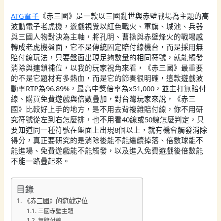
ATG電子
《赤三國》是一款以三國亂世與赤壁戰場為主題的高
波動電子老虎機，遊戲視覺以紅色戰火、軍旗、城池、兵器
與三國人物對決為主軸，將孔明、曹操與赤壁烽火的戰場感
轉成老虎機盤面，它不是傳統固定賠付線機台，而是採用無
賠付線玩法，只要盤面出現足夠數量的相同符號，就能觸發
消除與連鎖補位，以我的玩家視角來看，《赤三國》最重要
的不是它題材有多熱血，而是它的節奏很明確，這款遊戲波
動率RTP為96.89%，最高中獎倍率為x51,000，並主打無賠付
線、購買免費遊戲與倍數疊加，對台灣玩家來說，《赤三
國》比較好上手的地方，是不用去背複雜賠付線，你不用研
究符號從左到右怎麼排，也不用看40線或50線怎麼判定，只
要知道同一種符號在盤面上出現8個以上，就有機會觸發消除
得分，真正要研究的是消除後能不能繼續掉落、倍數球能不
能進場、免費遊戲能不能觸發，以及進入免費遊戲後倍數能
不能一路疊起來。
目錄
《赤三國》的遊戲定位
三國赤壁主題
無賠付線