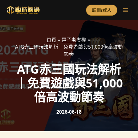
跳
至
註冊/登入
主
要
內
容
首頁
電子老虎機
ATG赤三國玩法解析｜免費遊戲與51,000倍高波動
節奏
ATG赤三國玩法解析
｜免費遊戲與51,000
倍高波動節奏
2026-06-18