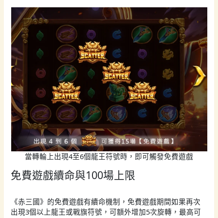
當轉輪上出現4至6個龍王符號時，即可觸發免費遊戲
免費遊戲續命與100場上限
《赤三國》的免費遊戲有續命機制，免費遊戲期間如果再次
出現3個以上龍王或戰旗符號，可額外增加5次旋轉，最高可