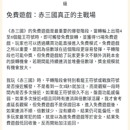
級
免費遊戲：赤三國真正的主戰場
《赤三國》的免費遊戲是最重要的爆發階段，當轉輪上出現4
至6個龍王符號時，即可觸發免費旋轉，並獲得15場免費遊
戲，玩家也可以透過購買功能直接進入免費模式，免費遊戲
之所以重要，是因為倍數球在這個階段更容易發揮，平轉階
段也可能中獎，但免費遊戲給了玩家更多次不額外消耗本金
的旋轉機會，若期間能持續連消並堆疊倍數球，獎金規模就
有機會放大。
我玩《赤三國》時，平轉階段會特別看龍王符號或戰旗符號
是否接近觸發，不是看到一次3缺1就加注，而是觀察一段時
間內是否多次接近，如果龍王符號很久不出，盤面功能感偏
弱，如果多次接近4個且同時有連消與倍數球活躍，我才會考
慮延長觀察，但免費遊戲不是保證回本，進入免費遊戲後，
如果連消不順、倍數球少、沒有續命，結果仍可能偏低，很
多玩家最常犯的錯，就是以為進免費遊戲等於安全，結果免
費遊戲低回收後，反而開始加注追回。