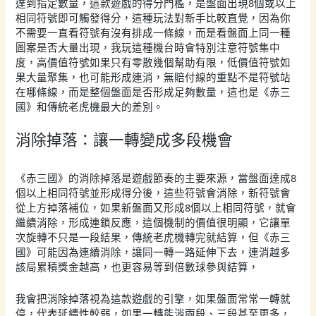
達到指定數量，這款遊戲的得分門檻，是盤面出現8個或以上
相同符號即可觸發得分，這種玩法對新手比較直覺，因為你
不需要一直看符號有沒有排成一條線，而是看盤面上同一種
圖案是否大量出現，我玩這種機台時會特別注意符號集中
度，高價值符號如果只有零散幾個幫助有限，低價值符號如
果大量聚集，也可能形成連消，無賠付線的重點不是符號站
在哪條線，而是整個盤面是否形成足夠數量，這也是《赤三
國》和傳統老虎機最大的差別。
消除掉落：讓一轉變成多段機會
《赤三國》的消除掉落是遊戲節奏的主要來源，當盤面達成8
個以上相同符號並形成得分後，這些符號會消除，新符號會
從上方掉落補位，如果新盤面又形成8個以上相同符號，就會
繼續消除，形成連鎖反應，這個機制的價值很明顯，它讓單
次旋轉不只是一段結果，傳統老虎機轉完就結算，但《赤三
國》可能因為連續消除，讓同一轉一路延伸下去，連消越多
該局累積獎金越高，也更容易等到倍數球參與結算，
我會把消除掉落視為這款遊戲的引擎，如果盤面常常一轉就
停，代表延續性較弱，如果一轉能消兩段、三段甚至更多，