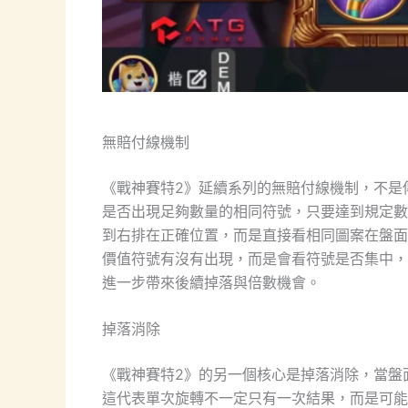
無賠付線機制
《戰神賽特2》延續系列的無賠付線機制，不是
是否出現足夠數量的相同符號，只要達到規定數
到右排在正確位置，而是直接看相同圖案在盤面
價值符號有沒有出現，而是會看符號是否集中，
進一步帶來後續掉落與倍數機會。
掉落消除
《戰神賽特2》的另一個核心是掉落消除，當盤
這代表單次旋轉不一定只有一次結果，而是可能