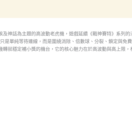
埃及神話為主題的高波動老虎機，遊戲延續《戰神賽特》系列的
只是單純等待連線，而是圍繞消除、倍數球、分裂、鎖定與免費
轉就穩定補小獎的機台，它的核心魅力在於高波動與高上限，標示最