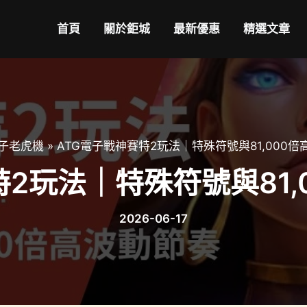
首頁
關於鉅城
最新優惠
精選文章
子老虎機
ATG電子戰神賽特2玩法｜特殊符號與81,000
特2玩法｜特殊符號與81,
2026-06-17