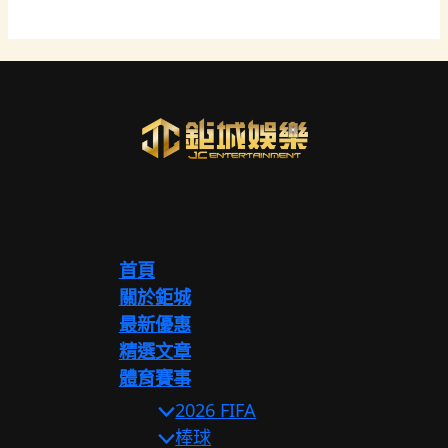
首頁
關於鉅城
最新優惠
精選文章
體育賽事
2026 FIFA
棒球