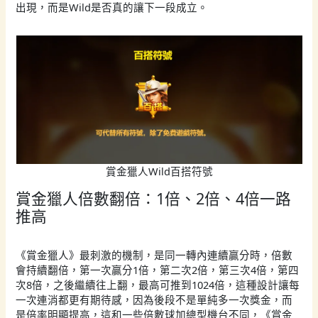
出現，而是Wild是否真的讓下一段成立。
賞金獵人Wild百搭符號
賞金獵人倍數翻倍：1倍、2倍、4倍一路
推高
《賞金獵人》最刺激的機制，是同一轉內連續贏分時，倍數
會持續翻倍，第一次贏分1倍，第二次2倍，第三次4倍，第四
次8倍，之後繼續往上翻，最高可推到1024倍，這種設計讓每
一次連消都更有期待感，因為後段不是單純多一次獎金，而
是倍率明顯提高，這和一些倍數球加總型機台不同，《賞金