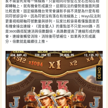
家不需要死背每一條線路，只要相同符號從左至右出現在相
鄰轉軸上，就有機會形成贏分，這類玩法的優勢是盤面判讀
比較直覺，固定線路機台常常會讓新手搞不清楚為什麼有相
同符號卻沒中，因為符號沒有落在有效線路上；Ways玩法則
更重視相鄰軸符號數量與排列，玩家比較容易看懂盤面是否
有機會接出連線，《賞金獵人》的重點並不只是3600路，而
是3600路搭配連消與倍數翻倍，高路數提高了連線形成的機
會，連線後觸發消除，消除後符號補位，如果再次形成贏
分，倍數就能繼續往上推。