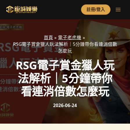
跳
至
註冊/登入
主
要
內
容
首頁
電子老虎機
RSG電子賞金獵人玩法解析｜5分鐘帶你看連消倍數
怎麼玩
RSG電子賞金獵人玩
法解析｜5分鐘帶你
看連消倍數怎麼玩
2026-06-24