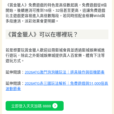
《賞金獵人》免費遊戲的特色是高倍數起跳，免費遊戲從8倍
開始，後續連消可推到16倍、32倍甚至更高，這讓免費遊戲
比主遊戲更容易進入高倍數階段，若同時搭配金框轉Wild與
多段連消，派彩效果會更明顯。
《賞金獵人》可以在哪裡玩？
若是想要玩賞金獵人歡迎註冊鉅城會員並透過鉅城娛樂城進
行遊玩，除此之外鉅城娛樂城提供真人百家樂、體育下注等
遊玩方式。
延伸閱讀：
2026ATG激鬥泡泡糖玩法｜道具操作與街機節奏
延伸閱讀：
2026ATG赤三國玩法解析｜免費遊戲與51,000倍高
波動節奏
expand_circle_right
立即登入天天加碼 8888