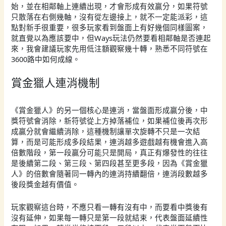
始，並在相鄰軸上連續出現，才會形成有效贏分，如果符號
只散落在右側幾軸，沒有從左邊接上，就不一定能派彩，這
點對新手很重要，很多玩家看到盤面上有好幾個同樣圖案，
就直覺以為應該要中，但Ways玩法仍然要看相鄰軸是否連起
來，我會建議玩家先用低注額觀察幾十轉，熟悉不同符號在
3600路中如何成線。
賞金獵人連消機制
《賞金獵人》的另一個核心是連消，當盤面形成贏分後，中
獎符號會消除，新符號從上方掉落補位，如果補位後再次形
成贏分就會繼續消除，這種機制讓單次旋轉不只是一次結
算，而是可能形成多段結果，連消越多遊戲越有機會進入高
倍數階段，第一段贏分可能只是開局，真正有爆發性的往往
是後續第二段、第三段、第四段甚至更多段，因為《賞金獵
人》的倍數會隨著同一轉內的連消持續翻倍，連消段數越多
後段獎金越有價值。
玩家觀察這台時，不應只看一轉有沒有中，而要看中獎後有
沒有延伸，如果每一轉只是第一段就結束，代表盤面延續性