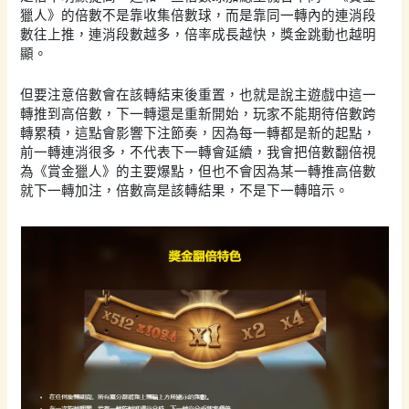
獵人》的倍數不是靠收集倍數球，而是靠同一轉內的連消段
數往上推，連消段數越多，倍率成長越快，獎金跳動也越明
顯。
但要注意倍數會在該轉結束後重置，也就是說主遊戲中這一
轉推到高倍數，下一轉還是重新開始，玩家不能期待倍數跨
轉累積，這點會影響下注節奏，因為每一轉都是新的起點，
前一轉連消很多，不代表下一轉會延續，我會把倍數翻倍視
為《賞金獵人》的主要爆點，但也不會因為某一轉推高倍數
就下一轉加注，倍數高是該轉結果，不是下一轉暗示。