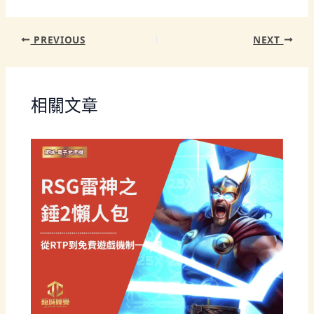
PREVIOUS
NEXT
相關文章